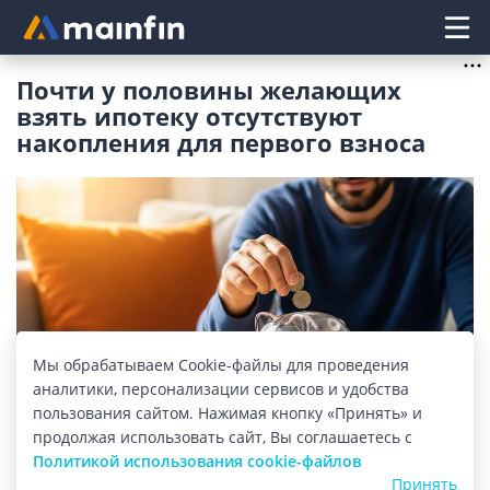
Главное меню
Почти у половины желающих
взять ипотеку отсутствуют
накопления для первого взноса
Мы обрабатываем Cookie-файлы для проведения
аналитики, персонализации сервисов и удобства
пользования сайтом. Нажимая кнопку «Принять» и
Изображение: mainfin.ru
продолжая использовать сайт, Вы соглашаетесь с
Политикой использования cookie-файлов
Где россияне берут средства для первого
Принять