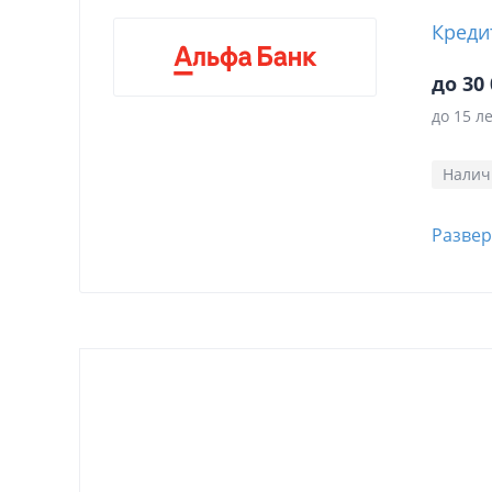
Креди
до 30 
до 15 л
Нали
Развер