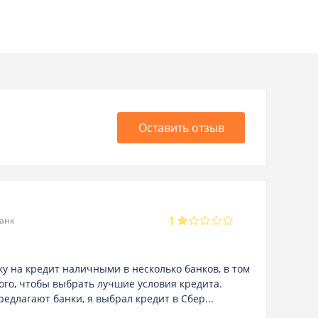
Оставить отзыв
Вик
1
20.06
анк
Кре
вку на кредит наличными в несколько банков, в том
Вы д
того, чтобы выбрать лучшие условия кредита.
опис
едлагают банки, я выбрал кредит в Сбер...
отда