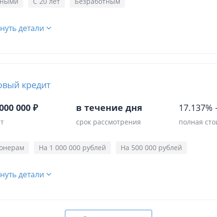
чными
С 20 лет
Безработным
нуть детали
овый кредит
000 000 ₽
в течение дня
17.137%
ет
срок рассмотрения
полная сто
онерам
На 1 000 000 рублей
На 500 000 рублей
нуть детали