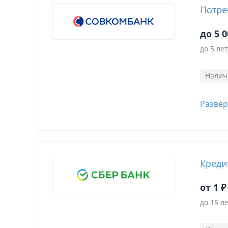
Потре
до 5 0
до 5 лет
Нали
Развер
Креди
от 1 ₽
до 15 л