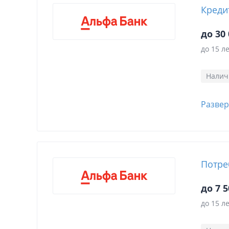
Креди
до 30 
до 15 л
Нали
Развер
Потре
до 7 5
до 15 л