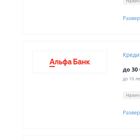
Нали
Развер
Креди
до 30 
до 10 л
Нали
Развер