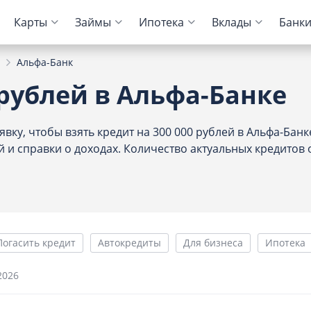
Карты
Займы
Ипотека
Вклады
Банк
Альфа-Банк
ие кредитов
и банков
ЦБ РФ
Автокредиты
Дебетовые карты
МФО
Отзывы о банках
рублей в Альфа-Банке
тказа
ование ипотеки
Для пенсионеров
Конвертер валют
Онлайн-заявка
Онлайн-заявка
Колибри Деньги
ку, чтобы взять кредит на 300 000 рублей в Альфа-Банк
ам
арплаты
Калькулятор вкладов
Архив ЦБ РФ
Без первого взноса
С кэшбэком
Платиза
и справки о доходах. Количество актуальных кредитов 
торией
нк
Курс доллара ЦБ
На авто с пробегом
Монеткин
тов
нк
к
Курс евро ЦБ
С плохой историей
До зарплаты
 займов
к
й Кредитный Банк
Калькулятор
Creditplus
Kviku
Погасить кредит
Автокредиты
Для бизнеса
Ипотека
 Банк
2026