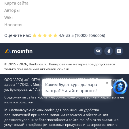
Карта сайта
Авторы
Wiki
Новости
Оцените нас:
4.9
из 5 (
10000
голосов)
© 2015 - 2026, Bankiros.ru. Копирование материалов допускается
только при наличии активной ссылки.
ООО "АРСфин", ОГРН 1187746346556, ИНН 7722445717, юридический
Каким будет курс доллара
адрес: 117342, г. Москва, вн. тер. г. муниципальный округ Коньково,
ул. Бутлерова, д. 17, этаж 4, ком. 66
завтра? Читайте прогноз!
Содержание сайта носит информационно-справочный характер и не
явлется офертой.
Мы используем файлы cookie для повышения удобства
пользователей при использовании сервисов и обеспечения
должного уровня работоспособности сайта mainfin.ru по оказанию
услуг онлайн подбора финансовых продуктов и распространению