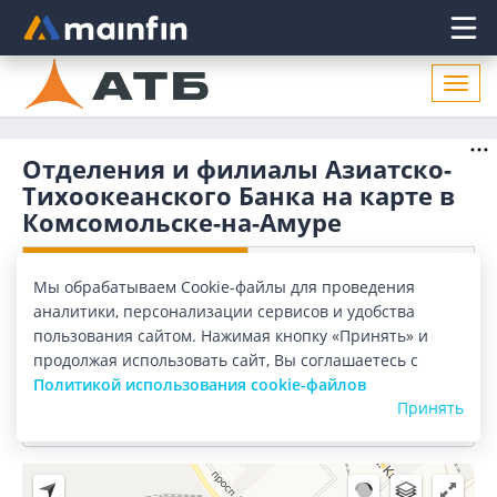
Главное меню
Откр
нави
Отделения и филиалы Азиатско-
Тихоокеанского Банка на карте в
Комсомольске-на-Амуре
Отделения
Банкоматы
Мы обрабатываем Cookie-файлы для проведения
аналитики, персонализации сервисов и удобства
Все банки
Карта
Список
пользования сайтом. Нажимая кнопку «Принять» и
продолжая использовать сайт, Вы соглашаетесь с
Город:
Комсомольск-на-Амуре
Политикой использования cookie-файлов
Принять