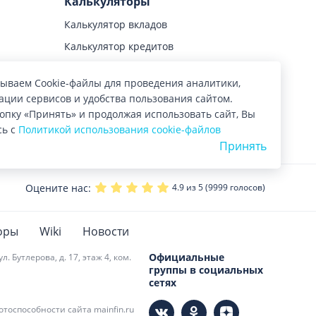
Калькуляторы
Калькулятор вкладов
Калькулятор кредитов
Калькулятор займов
ываем Cookie-файлы для проведения аналитики,
Калькулятор ипотеки
ции сервисов и удобства пользования сайтом.
Калькулятор автокредитов
опку «Принять» и продолжая использовать сайт, Вы
сь с
Политикой использования cookie-файлов
Принять
Оцените нас:
4.9
из 5 (
9999
голосов)
оры
Wiki
Новости
Официальные
 Бутлерова, д. 17, этаж 4, ком.
группы в социальных
сетях
тоспособности сайта mainfin.ru