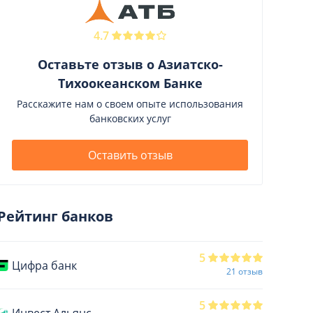
Отделения
4.7
Банкоматы
Оставьте отзыв о Азиатско-
Отзывы
Тихоокеанском Банке
Расскажите нам о своем опыте использования
Курсы валют
банковских услуг
Оставить отзыв
Рейтинг банков
5
Цифра банк
21 отзыв
5
Инвест Альянс