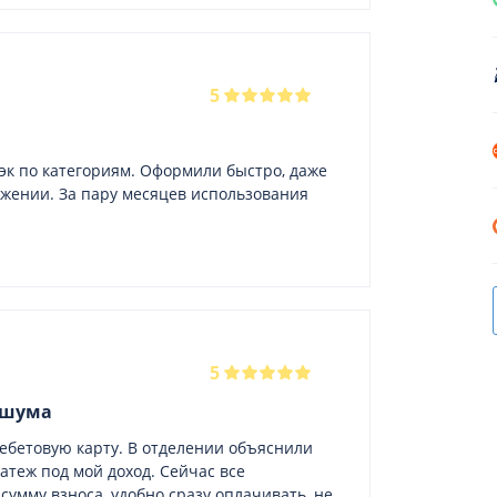
5
эк по категориям. Оформили быстро, даже
ожении. За пару месяцев использования
5
 шума
ебетовую карту. В отделении объяснили
атеж под мой доход. Сейчас все
сумму взноса, удобно сразу оплачивать, не