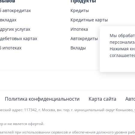
зывов
Продукты
 автокредитах
Кредиты
вкладах
Кредитные карты
других услугах
Ипотека
Мы обрабат
дебетовых картах
Автокредиты
персонализа
 ипотеках
Вклады
Нажимая кн
соглашаете
кредитах
кредитах для бизнеса
кредитных картах
б обмене валют
б обслуживании
Политика конфиденциальности
Карта сайта
Авт
 адрес: 117342, г. Москва, вн. тер. г. муниципальный округ Коньково, ул.
 и не явлется офертой.
ателей при использовании сервисов и обеспечения должного уровня рабо