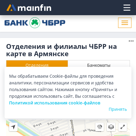
Главное меню
Откр
нави
Отделения и филиалы ЧБРР на
карте в Армянске
Отделения
Банкоматы
Мы обрабатываем Cookie-файлы для проведения
Все банки
Карта
Список
аналитики, персонализации сервисов и удобства
пользования сайтом. Нажимая кнопку «Принять» и
Город:
Армянск
продолжая использовать сайт, Вы соглашаетесь с
Политикой использования cookie-файлов
Принять