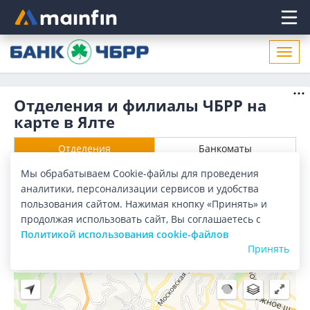
Главное меню
Откр
нави
Отделения и филиалы ЧБРР на
карте в Ялте
Отделения
Банкоматы
Мы обрабатываем Cookie-файлы для проведения
Все банки
Карта
Список
аналитики, персонализации сервисов и удобства
пользования сайтом. Нажимая кнопку «Принять» и
Город:
Ялта
продолжая использовать сайт, Вы соглашаетесь с
Политикой использования cookie-файлов
Принять