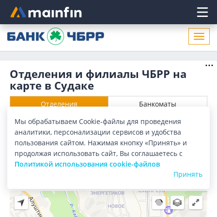
Главное меню
Откр
нави
Отделения и филиалы ЧБРР на
карте в Судаке
Отделения
Банкоматы
Мы обрабатываем Cookie-файлы для проведения
Все банки
Карта
Список
аналитики, персонализации сервисов и удобства
пользования сайтом. Нажимая кнопку «Принять» и
Город:
Судак
продолжая использовать сайт, Вы соглашаетесь с
Политикой использования cookie-файлов
Принять