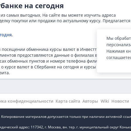
банке на сегодня
 из самых выгодных. На сайте вы можете изучить адреса
елку покупки или продажи по актуальному курсу. Предлагается
егодня
,
Мы обрабат
персонализа
и посещении обменника курсы валют в Инвестторгбанке на сег
Нажимая кн
а клиентов предоставляются данные о филиалах в формате списка
соглашаете
сах обменных пунктов и номере телефона филиала. Также на
 курсе валют в Сбербанке на сегодня и курсы валют в банках
зита.
ика конфиденциальности
Карта сайта
Авторы
Wiki
Новости
.ru. Копирование материалов допускается только при наличии активной ссыл
ский адрес: 117342, г. Москва, вн. тер. г. муниципальный округ Коньково,