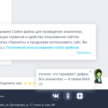
ываем Cookie-файлы для проведения аналитики,
ции сервисов и удобства пользования сайтом.
одня
опку «Принять» и продолжая использовать сайт, Вы
. Вы
сь с
Политикой использования cookie-файлов
Принять
Узнали, что скрывают цифры.
Вся аналитика — в твоем MAX!
Оцените нас:
4.9
из 5 (
10000
голосов)
🕵️‍♂️
ки.
 ул. Бутлерова, д. 17, этаж 4, ком. 66