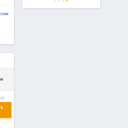
ссии
ие
:45
Ь 