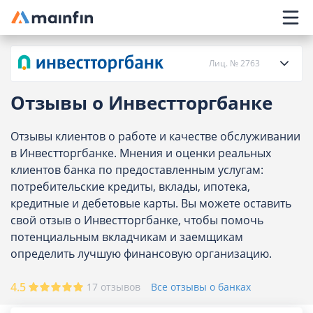
Главное меню
Лиц. № 2763
Отзывы о Инвестторгбанке
О банке
Отзывы клиентов о работе и качестве обслуживании
в Инвестторгбанке. Мнения и оценки реальных
Вклады
клиентов банка по предоставленным услугам:
потребительские кредиты, вклады, ипотека,
Отделения
кредитные и дебетовые карты. Вы можете оставить
свой отзыв о Инвестторгбанке, чтобы помочь
Отзывы
потенциальным вкладчикам и заемщикам
определить лучшую финансовую организацию.
Курсы валют
4.5
17 отзывов
Все отзывы о банках