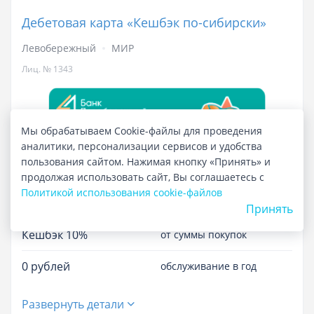
Дебетовая карта «Кешбэк по-сибирски»
Отзывы
Левобережный
МИР
Лиц. № 1343
Курсы валют
Мы обрабатываем Cookie-файлы для проведения
аналитики, персонализации сервисов и удобства
пользования сайтом. Нажимая кнопку «Принять» и
Мили поверх рублей!
продолжая использовать сайт, Вы соглашаетесь с
Политикой использования cookie-файлов
До 0%
на остаток
Принять
Кешбэк 10%
от суммы покупок
0 рублей
обслуживание в год
Развернуть детали