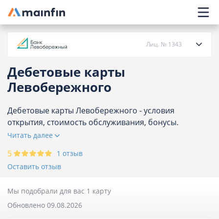
Главное меню
Лиц. № 1343
Дебетовые карты
О банке
Левобережного
Кредиты
Дебетовые карты Левобережного - условия
открытия, стоимость обслуживания, бонусы.
Сравните предложения Левобережного и оформите
Читать далее
Карты
заявку на банковскую карту онлайн через интернет.
5
1 отзыв
Предложений на сегодня - 1.
Вклады
Оставить отзыв
Отделения
Мы подобрали для вас 1 карту
Обновлено 09.08.2026
Банкоматы