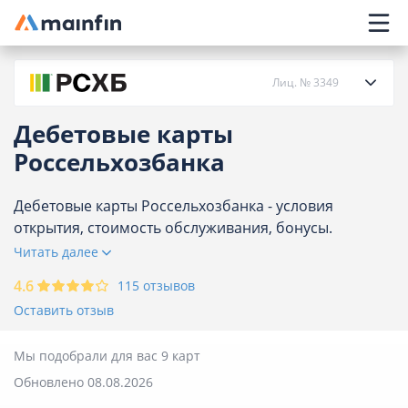
Главное меню
Лиц. № 3349
Дебетовые карты
О банке
Россельхозбанка
Кредиты
Дебетовые карты Россельхозбанка - условия
открытия, стоимость обслуживания, бонусы.
Сравните предложения Россельхозбанка и
Читать далее
Карты
оформите заявку на банковскую карту онлайн через
4.6
115 отзывов
интернет. Предложений на сегодня - 9.
Вклады
Оставить отзыв
Отделения
Мы подобрали для вас 9 карт
Обновлено 08.08.2026
Банкоматы