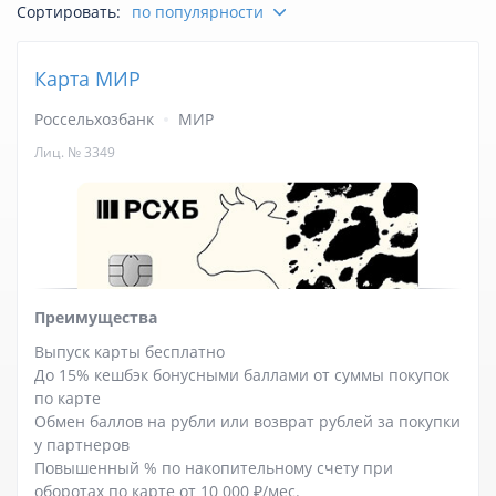
Сортировать:
по популярности
Отзывы
Карта МИР
Курсы валют
Россельхозбанк
МИР
Лиц. № 3349
Преимущества
Выпуск карты бесплатно
До 15% кешбэк бонусными баллами от суммы покупок
по карте
Обмен баллов на рубли или возврат рублей за покупки
у партнеров
Повышенный % по накопительному счету при
оборотах по карте от 10 000 ₽/мес.