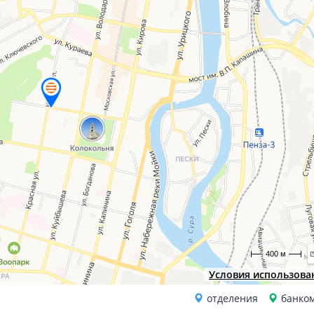
400 м
Условия использова
отделения
банко