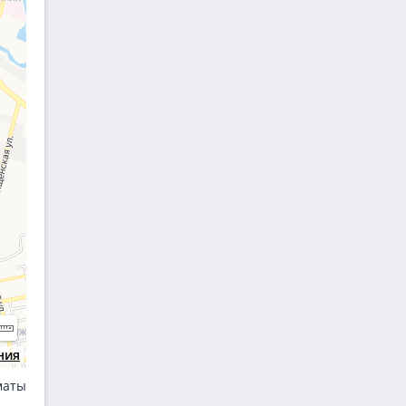
ния
маты