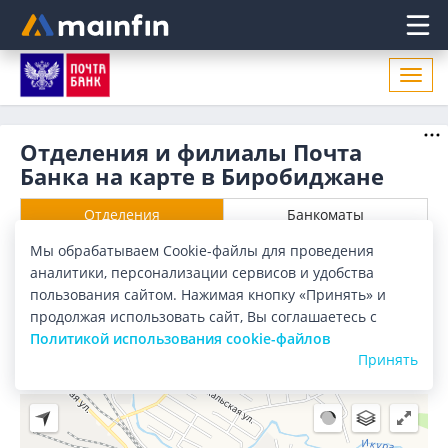
Главное меню
Откр
нави
Отделения и филиалы Почта
Банка на карте в Биробиджане
Отделения
Банкоматы
Мы обрабатываем Cookie-файлы для проведения
Все банки
Карта
Список
аналитики, персонализации сервисов и удобства
пользования сайтом. Нажимая кнопку «Принять» и
Город:
Биробиджан
продолжая использовать сайт, Вы соглашаетесь с
Политикой использования cookie-файлов
Принять