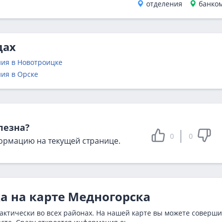
отделения
банко
дах
ия в Новотроицке
ия в Орске
лезна?
0
0
ормацию на текущей странице.
ка на карте Медногорска
актически во всех районах. На нашей карте вы можете соверши