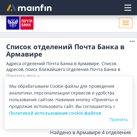
Главное меню
Откр
нави
Список отделений Почта Банка в
Армавире
Адреса отделений Почта Банка в Армавире. Список
адресов, поиск ближайшего отделения Почта Банка в
Армавире по адресу, названию. Часы работы, телефоны,
Показать весь
контактные данные.
Мы обрабатываем Cookie-файлы для проведения
Отделения
Банкоматы
аналитики, персонализации сервисов и удобства
пользования сайтом. Нажимая кнопку «Принять» и
Все банки
Карта
Список
продолжая использовать сайт, Вы соглашаетесь с
Политикой использования cookie-файлов
Город:
Армавир
Принять
Найдено в Армавире
4 отделения