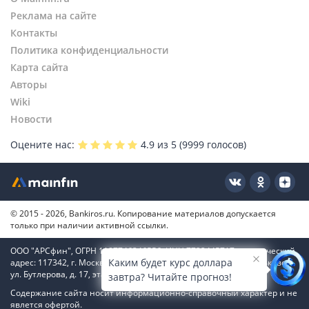
Реклама на сайте
Контакты
Политика конфиденциальности
Карта сайта
Авторы
Wiki
Новости
Оцените нас:
4.9
из 5 (
9999
голосов)
© 2015 - 2026, Bankiros.ru. Копирование материалов допускается
только при наличии активной ссылки.
ООО "АРСфин", ОГРН 1187746346556, ИНН 7722445717, юридический
Каким будет курс доллара
адрес: 117342, г. Москва, вн. тер. г. муниципальный округ Коньково,
ул. Бутлерова, д. 17, этаж 4, ком. 66
завтра? Читайте прогноз!
Содержание сайта носит информационно-справочный характер и не
явлется офертой.