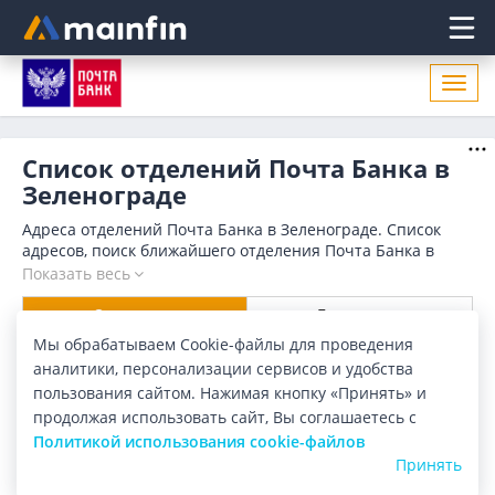
Главное меню
Откр
нави
Список отделений Почта Банка в
Зеленограде
Адреса отделений Почта Банка в Зеленограде. Список
адресов, поиск ближайшего отделения Почта Банка в
Зеленограде по адресу, названию. Часы работы,
Показать весь
телефоны, контактные данные.
Отделения
Банкоматы
Мы обрабатываем Cookie-файлы для проведения
аналитики, персонализации сервисов и удобства
Все банки
Карта
Список
пользования сайтом. Нажимая кнопку «Принять» и
продолжая использовать сайт, Вы соглашаетесь с
Город:
Зеленоград
Политикой использования cookie-файлов
Принять
Найдено в Зеленограде
6 отделений