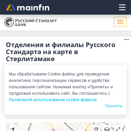
Главное меню
Откр
нави
Отделения и филиалы Русского
Стандарта на карте в
Стерлитамаке
Отделения
Банкоматы
Мы обрабатываем Cookie-файлы для проведения
аналитики, персонализации сервисов и удобства
Все банки
Карта
Список
пользования сайтом. Нажимая кнопку «Принять» и
продолжая использовать сайт, Вы соглашаетесь с
Город:
Стерлитамак
Политикой использования cookie-файлов
Принять