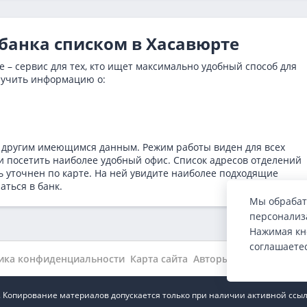
збанка списком в Хасавюрте
 – сервис для тех, кто ищет максимально удобный способ для
лучить информацию о:
 другим имеющимся данным. Режим работы виден для всех
и посетить наиболее удобный офис. Список адресов отделений
 уточнен по карте. На ней увидите наиболее подходящие
аться в банк.
Мы обрабат
персонализа
Нажимая кн
соглашаете
ика конфиденциальности
Карта сайта
Авторы
Wiki
Новости
.ru. Копирование материалов допускается только при наличии активной ссыл