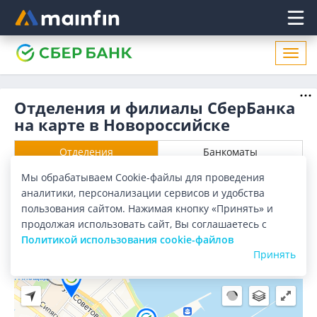
Главное меню
Откр
нави
Отделения и филиалы СберБанка
на карте в Новороссийске
Отделения
Банкоматы
Мы обрабатываем Cookie-файлы для проведения
Все банки
Карта
Список
аналитики, персонализации сервисов и удобства
пользования сайтом. Нажимая кнопку «Принять» и
Город:
Новороссийск
продолжая использовать сайт, Вы соглашаетесь с
Политикой использования cookie-файлов
Принять
2