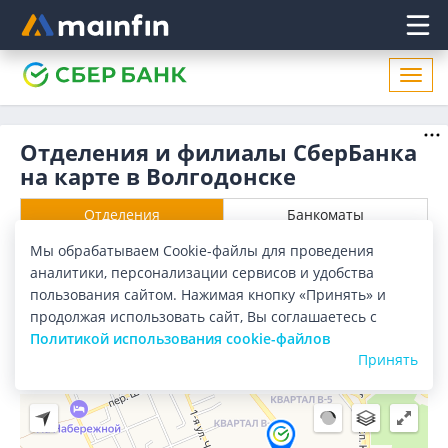
Главное меню
Откр
нави
Отделения и филиалы СберБанка
на карте в Волгодонске
Отделения
Банкоматы
Мы обрабатываем Cookie-файлы для проведения
Все банки
Карта
Список
аналитики, персонализации сервисов и удобства
пользования сайтом. Нажимая кнопку «Принять» и
Город:
Волгодонск
продолжая использовать сайт, Вы соглашаетесь с
Политикой использования cookie-файлов
Принять
2