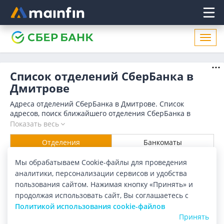
Главное меню
Откр
нави
Список отделений СберБанка в
Дмитрове
Адреса отделений СберБанка в Дмитрове. Список
адресов, поиск ближайшего отделения СберБанка в
Дмитрове по адресу, названию. Часы работы, телефоны,
Показать весь
контактные данные.
Отделения
Банкоматы
Мы обрабатываем Cookie-файлы для проведения
Все банки
Карта
Список
аналитики, персонализации сервисов и удобства
пользования сайтом. Нажимая кнопку «Принять» и
Город:
Дмитров
продолжая использовать сайт, Вы соглашаетесь с
Политикой использования cookie-файлов
Найдено в Дмитрове
7 отделений
Принять