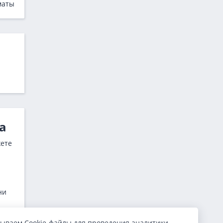
маты
а
жете
ни
ываем Cookie-файлы для проведения аналитики,