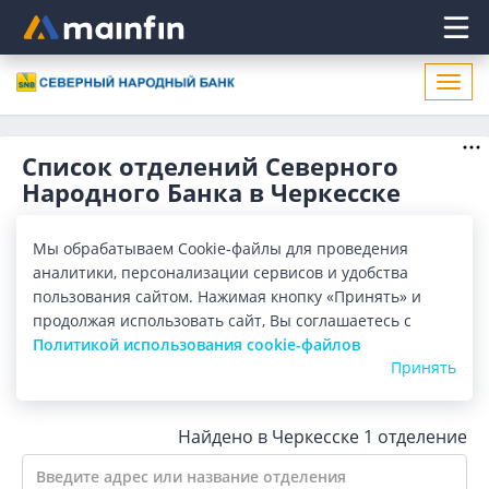
Главное меню
Откр
нави
Список отделений Северного
Народного Банка в Черкесске
Адреса отделений Северного Народного Банка в
Черкесске. Список адресов, поиск ближайшего отделения
Мы обрабатываем Cookie-файлы для проведения
Северного Народного Банка в Черкесске по адресу,
Показать весь
аналитики, персонализации сервисов и удобства
названию. Часы работы, телефоны, контактные данные.
пользования сайтом. Нажимая кнопку «Принять» и
продолжая использовать сайт, Вы соглашаетесь с
Все банки
Карта
Список
Политикой использования cookie-файлов
Принять
Город:
Черкесск
Найдено в Черкесске
1 отделение