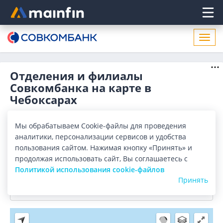
Главное меню
Откр
нави
Отделения и филиалы
Совкомбанка на карте в
Чебоксарах
Отделения
Банкоматы
Мы обрабатываем Cookie-файлы для проведения
аналитики, персонализации сервисов и удобства
Все банки
Карта
Список
пользования сайтом. Нажимая кнопку «Принять» и
продолжая использовать сайт, Вы соглашаетесь с
Город:
Чебоксары
Политикой использования cookie-файлов
Принять