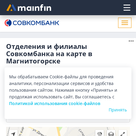
Главное меню
Откр
нави
Отделения и филиалы
Совкомбанка на карте в
Магнитогорске
Отделения
Банкоматы
Мы обрабатываем Cookie-файлы для проведения
аналитики, персонализации сервисов и удобства
Все банки
Карта
Список
пользования сайтом. Нажимая кнопку «Принять» и
продолжая использовать сайт, Вы соглашаетесь с
Город:
Магнитогорск
Политикой использования cookie-файлов
Принять