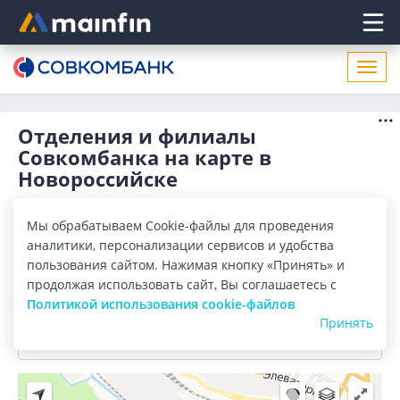
Главное меню
Откр
нави
Отделения и филиалы
Совкомбанка на карте в
Новороссийске
Отделения
Банкоматы
Мы обрабатываем Cookie-файлы для проведения
аналитики, персонализации сервисов и удобства
Все банки
Карта
Список
пользования сайтом. Нажимая кнопку «Принять» и
продолжая использовать сайт, Вы соглашаетесь с
Город:
Новороссийск
Политикой использования cookie-файлов
Принять