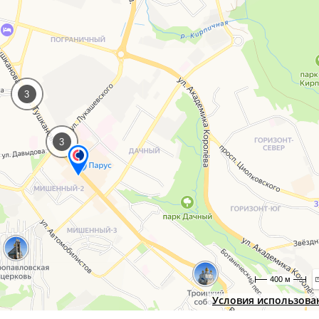
3
3
400 м
Условия использова