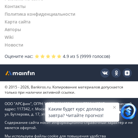
Контакты
Политика конфиденциальности
Карта сайта
Авторы
Wiki
Новости
Оцените нас:
4.9
из 5 (
9999
голосов)
© 2015 - 2026, Bankiros.ru. Копирование материалов допускается
только при наличии активной ссылки.
ООО "АРСфин", ОГРН 1187746346556, ИНН 7722445717, юридический
Каким будет курс доллара
адрес: 117342, г. Москва, вн. тер. г. муниципальный округ Коньково,
ул. Бутлерова, д. 17, этаж 4, ком. 66
завтра? Читайте прогноз!
Содержание сайта носит информационно-справочный характер и не
явлется офертой.
Мы используем файлы cookie для повышения удобства