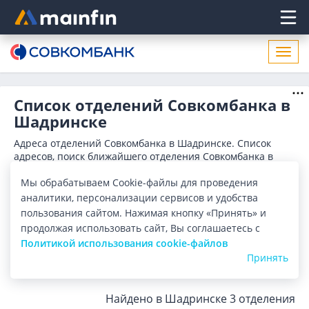
Главное меню
Откр
нави
Список отделений Совкомбанка в
Шадринске
Адреса отделений Совкомбанка в Шадринске. Список
адресов, поиск ближайшего отделения Совкомбанка в
Шадринске по адресу, названию. Часы работы, телефоны,
Показать весь
Мы обрабатываем Cookie-файлы для проведения
контактные данные.
Отделения
Банкоматы
аналитики, персонализации сервисов и удобства
пользования сайтом. Нажимая кнопку «Принять» и
продолжая использовать сайт, Вы соглашаетесь с
Все банки
Карта
Список
Политикой использования cookie-файлов
Принять
Город:
Шадринск
Найдено в Шадринске
3 отделения