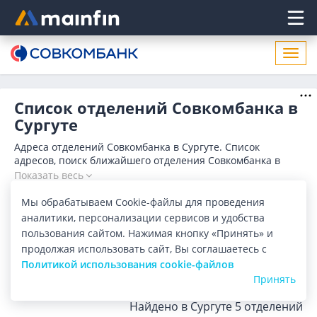
Главное меню
Откр
нави
Список отделений Совкомбанка в
Сургуте
Адреса отделений Совкомбанка в Сургуте. Список
адресов, поиск ближайшего отделения Совкомбанка в
Сургуте по адресу, названию. Часы работы, телефоны,
Показать весь
контактные данные.
Отделения
Банкоматы
Мы обрабатываем Cookie-файлы для проведения
аналитики, персонализации сервисов и удобства
пользования сайтом. Нажимая кнопку «Принять» и
Все банки
Карта
Список
продолжая использовать сайт, Вы соглашаетесь с
Политикой использования cookie-файлов
Город:
Сургут
Принять
Найдено в Сургуте
5 отделений