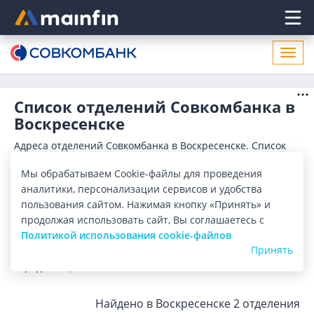
Главное меню
Откр
нави
Список отделений Совкомбанка в
Воскресенске
Адреса отделений Совкомбанка в Воскресенске. Список
адресов, поиск ближайшего отделения Совкомбанка в
Воскресенске по адресу, названию. Часы работы,
Показать весь
Мы обрабатываем Cookie-файлы для проведения
телефоны, контактные данные.
аналитики, персонализации сервисов и удобства
Отделения
Банкоматы
пользования сайтом. Нажимая кнопку «Принять» и
продолжая использовать сайт, Вы соглашаетесь с
Политикой использования cookie-файлов
Все банки
Карта
Список
Принять
Город:
Воскресенск
Найдено в Воскресенске
2 отделения