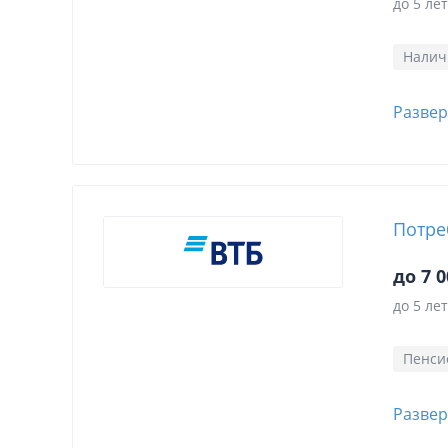
до 5 лет
Нали
Развер
Потре
до 7 0
до 5 лет
Пенси
Развер