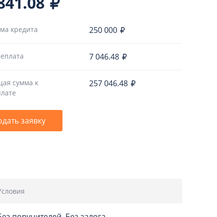
841.08
ма кредита
250 000
еплата
7 046.48
ая сумма к
257 046.48
лате
одать заявку
Условия
Без поручителей, Без залога