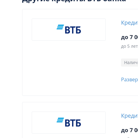
Креди
до 7 0
до 5 лет
Нали
Развер
Креди
до 7 0