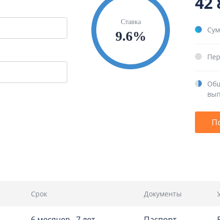
42 
Ставка
Сум
9.6%
Пер
Общ
вып
П
Срок
Документы
6 месяцев - 7 лет
Паспорт