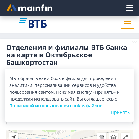
Главное меню
Откр
нави
Отделения и филиалы ВТБ банка
на карте в Октябрьское
Башкортостан
Отделения
Банкоматы
Мы обрабатываем Cookie-файлы для проведения
аналитики, персонализации сервисов и удобства
Все банки
Карта
Список
пользования сайтом. Нажимая кнопку «Принять» и
продолжая использовать сайт, Вы соглашаетесь с
Город:
Октябрьский Башкортостан
Политикой использования cookie-файлов
Принять