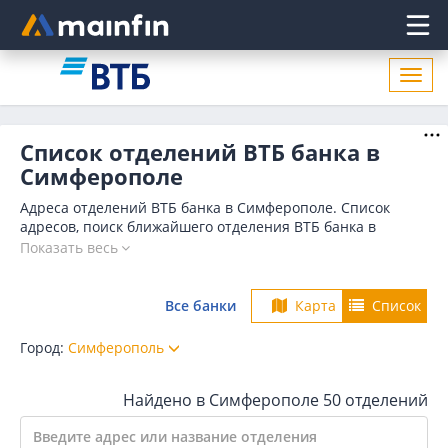
Главное меню
Откр
нави
Список отделений ВТБ банка в
Симферополе
Адреса отделений ВТБ банка в Симферополе. Список
адресов, поиск ближайшего отделения ВТБ банка в
Симферополе по адресу, названию. Часы работы,
Показать весь
телефоны, контактные данные.
Все банки
Карта
Список
Город:
Симферополь
Найдено в Симферополе
50 отделений