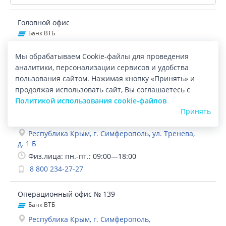
Головной офис
Банк ВТБ
Республика Крым, г. Симферополь, ул. Набережная
Мы обрабатываем Cookie-файлы для проведения
60-летия СССР, д. 34
аналитики, персонализации сервисов и удобства
касса: пн.—пт.: 09:15—17:15
пользования сайтом. Нажимая кнопку «Принять» и
+7 (495) 1342974
продолжая использовать сайт, Вы соглашаетесь с
Политикой использования cookie-файлов
Операционный офис № 115
Принять
Банк ВТБ
Республика Крым, г. Симферополь, ул. Тренева,
д. 1 Б
Физ.лица: пн.-пт.: 09:00—18:00
8 800 234-27-27
Операционный офис № 139
Банк ВТБ
Республика Крым, г. Симферополь,