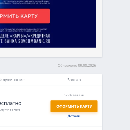
Обновлено 09.08.2026
служивание
Заявка
5294 заявки
есплатно
ОФОРМИТЬ КАРТУ
служивание
Детали