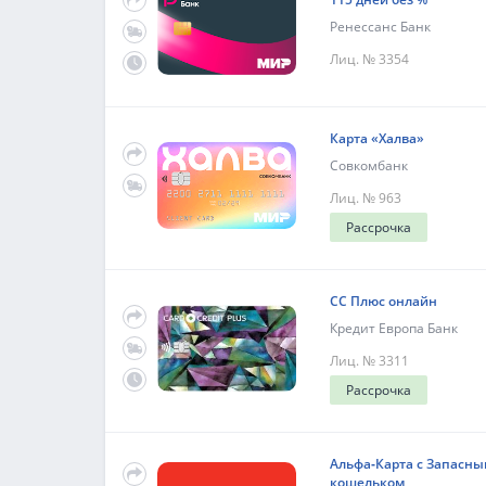
Ренессанс Банк
Лиц. № 3354
Карта «Халва»
Совкомбанк
Лиц. № 963
Рассрочка
СС Плюс онлайн
Кредит Европа Банк
Лиц. № 3311
Рассрочка
Альфа‑Карта с Запасны
кошельком