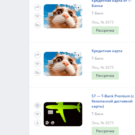
Кредитная карта от Т-
Банка
Т-Банк
Лиц. № 2673
Рассрочка
Кредитная карта
Т-Банк
Лиц. № 2673
Рассрочка
S7 — T‑Bank Premium (с
безопасной доставкой
карты)
Т-Банк
Лиц. № 2673
Рассрочка