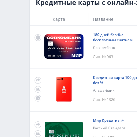
Кредитные карты с онлайн-
Карта
Название
180 дней без % с
бесплатным снятием
Совкомбанк
Лиц. № 963
Кредитная карта 100 д
без %
Альфа-Банк
Лиц. № 1326
Мир Кредитная+
Русский Стандарт