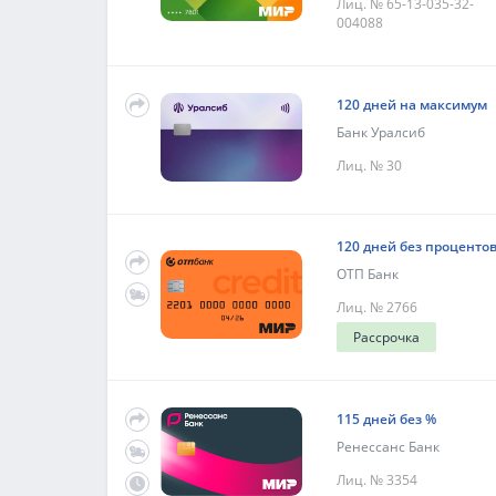
Лиц. № 65-13-035-32-
004088
120 дней на максимум
Банк Уралсиб
Лиц. № 30
120 дней без проценто
ОТП Банк
Лиц. № 2766
Рассрочка
115 дней без %
Ренессанс Банк
Лиц. № 3354