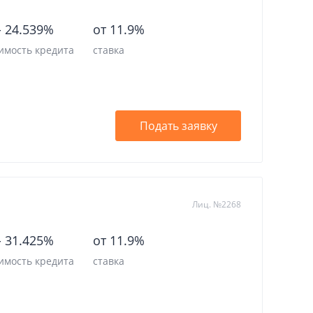
Отделения
-
24.539%
от 11.9%
Банкоматы
имость кредита
ставка
Отзывы
Курсы валют
Подать заявку
Личный кабинет
Лиц. №2268
-
31.425%
от 11.9%
имость кредита
ставка