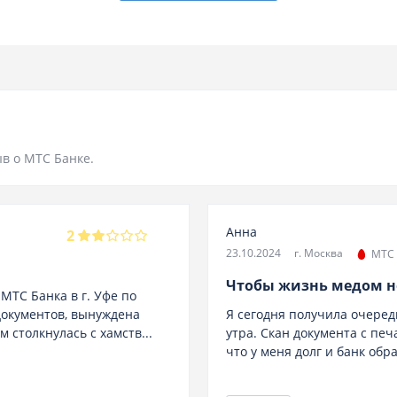
в о МТС Банке.
Анна
2
23.10.2024
г. Москва
МТС 
Чтобы жизнь медом н
МТС Банка в г. Уфе по
документов, вынуждена
Я сегодня получила очеред
м столкнулась с хамств...
утра. Скан документа с пе
что у меня долг и банк обр