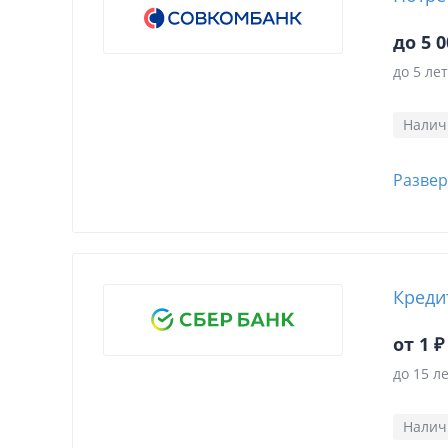
до 5 0
до 5 лет
Нали
Развер
Креди
от 1 ₽
до 15 л
Нали