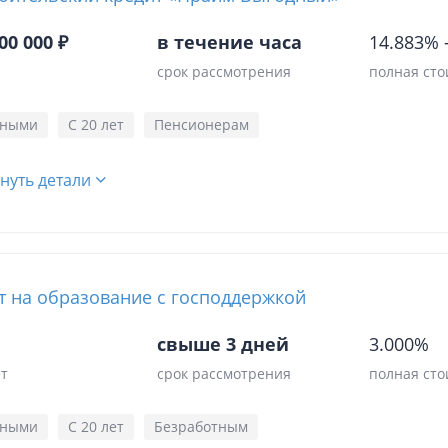
00 000 ₽
в течение часа
14.883%
срок рассмотрения
полная сто
чными
С 20 лет
Пенсионерам
нуть детали
т на образование с господдержкой
свыше 3 дней
3.000%
ет
срок рассмотрения
полная сто
чными
С 20 лет
Безработным