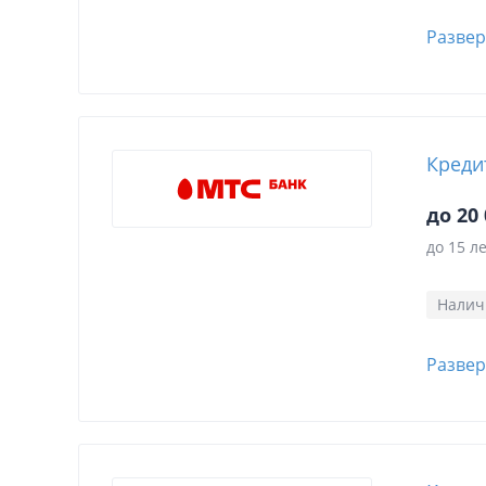
Развер
Креди
до 20 
до 15 л
Нали
Развер