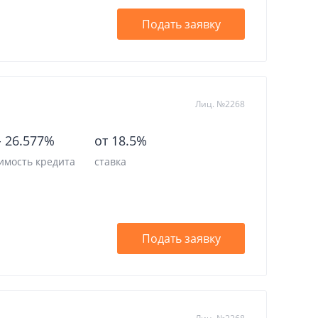
Подать заявку
Лиц. №2268
-
26.577%
от 18.5%
имость кредита
ставка
Подать заявку