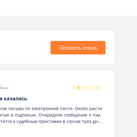
Оставить отзыв
Евг
1
10.02
Банк
е казалась
Иде
да
ное письмо по электронной почте. Около шести
чатью и подписью. Очередное сообщение о том,
Добр
атится к судебным приставам в случае трех дн...
17.0
в 20