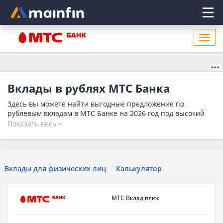
Главное меню
Откр
нави
Вклады в рублях МТС Банка
Здесь вы можете найти выгодные предложение по
рублевым вкладам в МТС Банке на 2026 год под высокий
процент до 15.5%. Изучите условия банка, рассчитайте
Показать весь
доходность с помощью калькулятора и оставьте заявку на
вклад в рублях на выгодных условиях. Количество
предложений в МТС Банке на сегодня - 8.
Вклады для физических лиц
Калькулятор
МТС Вклад плюс