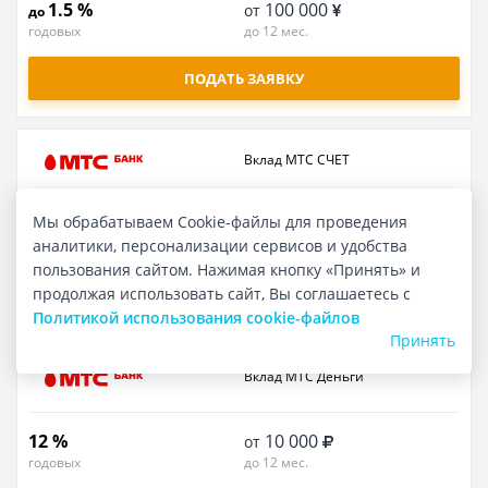
1.5 %
100 000
от
до
годовых
до 12 мес.
ПОДАТЬ ЗАЯВКУ
Вклад МТС СЧЕТ
Мы обрабатываем Cookie-файлы для проведения
15.5 %
1
от
до
аналитики, персонализации сервисов и удобства
годовых
Бессрочный
пользования сайтом. Нажимая кнопку «Принять» и
ПОДРОБНЕЕ
продолжая использовать сайт, Вы соглашаетесь с
Политикой использования cookie-файлов
Принять
Вклад МТС Деньги
12 %
10 000
от
годовых
до 12 мес.