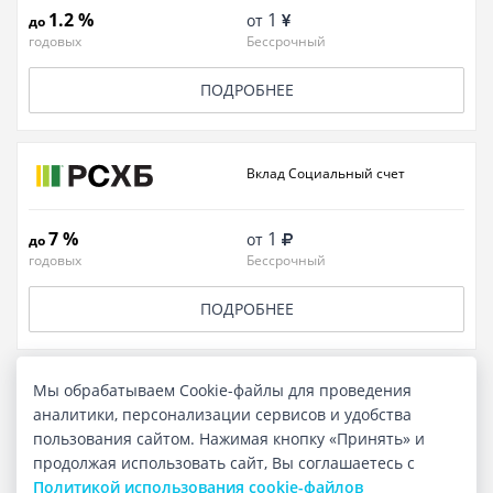
1.2 %
1
от
до
годовых
Бессрочный
ПОДРОБНЕЕ
Вклад Социальный счет
7 %
1
от
до
годовых
Бессрочный
ПОДРОБНЕЕ
Мы обрабатываем Cookie-файлы для проведения
Вклад Пополняемый
аналитики, персонализации сервисов и удобства
пользования сайтом. Нажимая кнопку «Принять» и
6.7 %
3 000
от
до
продолжая использовать сайт, Вы соглашаетесь с
годовых
до 36 мес.
Политикой использования cookie-файлов