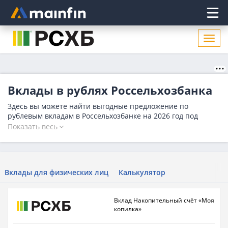
Главное меню
Откр
нави
Вклады в рублях Россельхозбанка
Здесь вы можете найти выгодные предложение по
рублевым вкладам в Россельхозбанке на 2026 год под
высокий процент до 13.65%. Изучите условия банка,
Показать весь
рассчитайте доходность с помощью калькулятора и
оставьте заявку на вклад в рублях на выгодных условиях.
Количество вариантов в Россельхозбанке на сегодня - 14.
Вклады для физических лиц
Калькулятор
Вклад Накопительный счёт «Моя
копилка»