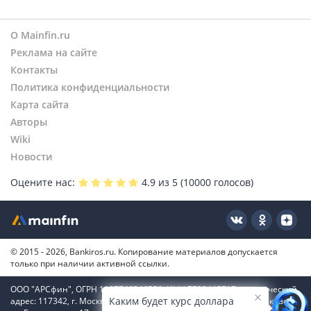
Россельхозбанк
Совкомбанк
О Mainfin.ru
МТС Банк
Реклама на сайте
Ренессанс Банк
Контакты
Московский Кредитный Банк
Политика конфиденциальности
Банк ДОМ.РФ
Карта сайта
Банк Россия
Авторы
БСПБ
Wiki
Ак Барс Банк
Новости
ОТП Банк
Оцените нас:
4.9
из 5 (
10000
голосов)
Банк Уралсиб
Яндекс Банк
Азиатско-Тихоокеанский Банк
Банк Зенит
Металлинвестбанк
© 2015 - 2026, Bankiros.ru. Копирование материалов допускается
только при наличии активной ссылки.
ООО "АРСфин", ОГРН 1187746346556, ИНН 7722445717, юридический
Каким будет курс доллара
адрес: 117342, г. Москва, вн. тер. г. муниципальный округ Коньково,