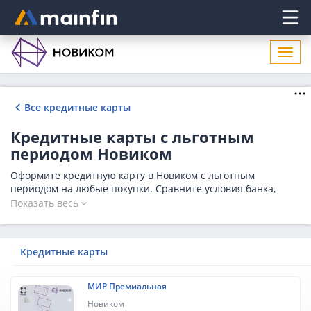
Главное меню
Откр
нави
Все кредитные карты
Кредитные карты с льготным
периодом Новиком
Оформите кредитную карту в Новиком с льготным
периодом на любые покупки. Сравните условия банка,
оставьте заявку и получите кредитную карту с
Показать весь
беспроцентным периодом от 50 дней. Выбирайте из 2
вариантов и оставляйте онлайн-заявку на сайте.
Кредитные карты
МИР Премиальная
Новиком