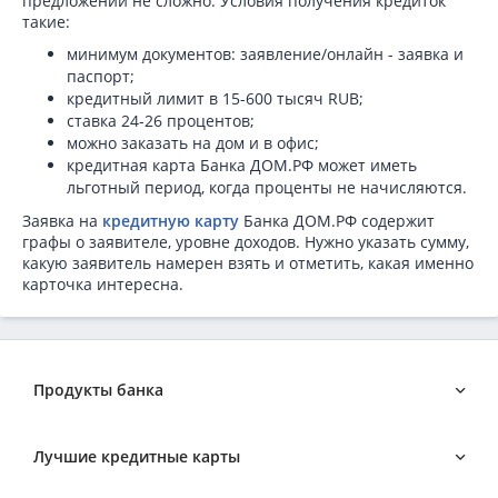
предложений не сложно. Условия получения кредиток
такие:
минимум документов: заявление/онлайн - заявка и
паспорт;
кредитный лимит в 15-600 тысяч RUB;
ставка 24-26 процентов;
можно заказать на дом и в офис;
кредитная карта Банка ДОМ.РФ может иметь
льготный период, когда проценты не начисляются.
Заявка на
кредитную карту
Банка ДОМ.РФ содержит
графы о заявителе, уровне доходов. Нужно указать сумму,
какую заявитель намерен взять и отметить, какая именно
карточка интересна.
Продукты банка
Кредиты в Банке ДОМ.РФ
Лучшие кредитные карты
Ипотека в Банке ДОМ.РФ
Автокредиты в Банке ДОМ.РФ
С плохой кредитной историей
Безработным