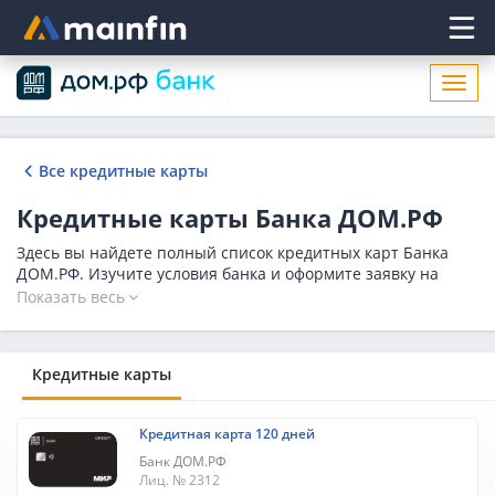
Главное меню
Откр
нави
Все кредитные карты
Кредитные карты Банка ДОМ.РФ
Здесь вы найдете полный список кредитных карт Банка
ДОМ.РФ. Изучите условия банка и оформите заявку на
кредитную карту с выгодной процентной ставкой и грейс-
Показать весь
периодом от 50 дней на нашем сайте. Количество
предложений в Банке ДОМ.РФ на сегодня - 1.
Кредитные карты
Кредитная карта 120 дней
Банк ДОМ.РФ
Лиц. № 2312