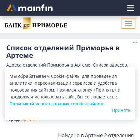
Главное меню
Откр
нави
Список отделений Приморья в
Артеме
Адреса отделений Приморья в Артеме. Список адресов,
поиск ближайшего отделения Приморья в Артеме по
Мы обрабатываем Cookie-файлы для проведения
адресу, названию. Часы работы, телефоны, контактные
Показать весь
данные.
аналитики, персонализации сервисов и удобства
Отделения
Банкоматы
пользования сайтом. Нажимая кнопку «Принять» и
продолжая использовать сайт, Вы соглашаетесь с
Политикой использования cookie-файлов
Все банки
Карта
Список
Принять
Город:
Артем
Найдено в Артеме
2 отделения