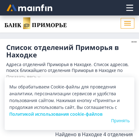
Главное меню
Откр
нави
Список отделений Приморья в
Находке
Адреса отделений Приморья в Находке. Список адресов,
поиск ближайшего отделения Приморья в Находке по
адресу, названию. Часы работы, телефоны, контактные
Показать весь
данные.
Мы обрабатываем Cookie-файлы для проведения
Отделения
Банкоматы
аналитики, персонализации сервисов и удобства
пользования сайтом. Нажимая кнопку «Принять» и
Все банки
Карта
Список
продолжая использовать сайт, Вы соглашаетесь с
Политикой использования cookie-файлов
Город:
Находка
Принять
Найдено в Находке
4 отделения