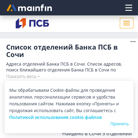
Главное меню
Откр
нави
Список отделений Банка ПСБ в
Сочи
Адреса отделений Банка ПСБ в Сочи. Список адресов,
поиск ближайшего отделения Банка ПСБ в Сочи по
адресу, названию. Часы работы, телефоны, контактные
Показать весь
данные.
Отделения
Банкоматы
Мы обрабатываем Cookie-файлы для проведения
аналитики, персонализации сервисов и удобства
пользования сайтом. Нажимая кнопку «Принять» и
Все банки
Карта
Список
продолжая использовать сайт, Вы соглашаетесь с
Город:
Сочи
Политикой использования cookie-файлов
Принять
Найдено в Сочи
5 отделений