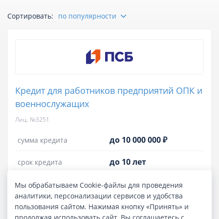
Сортировать:
по популярности
Отзывы
Курсы валют
Личный кабинет
Кредит для работников предприятий ОПК и
военнослужащих
Лиц. №3251
до 10 000 000 ₽
сумма кредита
до 10 лет
срок кредита
в течение часа
срок рассмотрения
Мы обрабатываем Cookie-файлы для проведения
аналитики, персонализации сервисов и удобства
16.901%
-
36.999%
полная стоимость кредита
пользования сайтом. Нажимая кнопку «Принять» и
продолжая использовать сайт, Вы соглашаетесь с