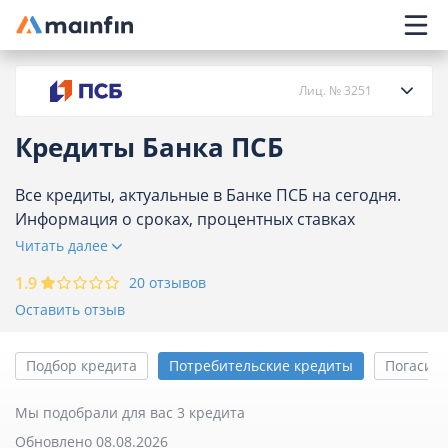
Главное меню
Лиц. № 3251
Кредиты Банка ПСБ
О банке
Все кредиты, актуальные в Банке ПСБ на сегодня.
Информация о сроках, процентных ставках
Кредиты
потребительских кредитов Банка ПСБ.
Читать далее
Карты
1.9
20 отзывов
Оставить отзыв
Вклады
Подбор кредита
Потребительские кредиты
Погасить
Отделения
Мы подобрали для вас 3 кредита
Обновлено 08.08.2026
Банкоматы