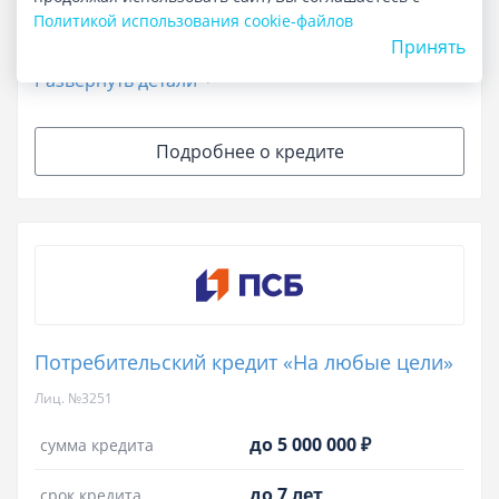
от 16.9%
ставка
Политикой использования cookie-файлов
Принять
Развернуть детали
Подробнее о кредите
Потребительский кредит «На любые цели»
Лиц. №3251
до 5 000 000 ₽
сумма кредита
до 7 лет
срок кредита