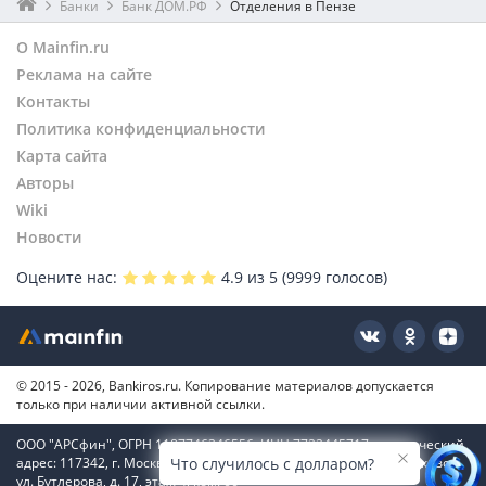
Банки
Банк ДОМ.РФ
Отделения в Пензе
О Mainfin.ru
Реклама на сайте
Контакты
Политика конфиденциальности
Карта сайта
Авторы
Wiki
Новости
Оцените нас:
4.9
из 5 (
9999
голосов)
© 2015 - 2026, Bankiros.ru. Копирование материалов допускается
только при наличии активной ссылки.
ООО "АРСфин", ОГРН 1187746346556, ИНН 7722445717, юридический
адрес: 117342, г. Москва, вн. тер. г. муниципальный округ Коньково,
Что случилось с долларом?
ул. Бутлерова, д. 17, этаж 4, ком. 66