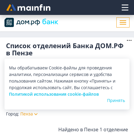
Главное меню
Откр
нави
Список отделений Банка ДОМ.РФ
в Пензе
Адреса отделений Банка ДОМ.РФ в Пензе. Список
адресов, поиск ближайшего отделения Банка ДОМ.РФ в
Мы обрабатываем Cookie-файлы для проведения
Пензе по адресу, названию. Часы работы, телефоны,
Показать весь
аналитики, персонализации сервисов и удобства
контактные данные.
пользования сайтом. Нажимая кнопку «Принять» и
Отделения
Банкоматы
продолжая использовать сайт, Вы соглашаетесь с
Политикой использования cookie-файлов
Принять
Все банки
Карта
Список
Город:
Пенза
Найдено в Пензе
1 отделение