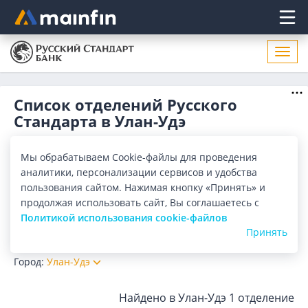
Главное меню
Откр
нави
Список отделений Русского
Стандарта в Улан-Удэ
Адреса отделений Русского Стандарта в Улан-Удэ. Список
адресов, поиск ближайшего отделения Русского
Мы обрабатываем Cookie-файлы для проведения
Стандарта в Улан-Удэ по адресу, названию. Часы работы,
Показать весь
аналитики, персонализации сервисов и удобства
телефоны, контактные данные.
пользования сайтом. Нажимая кнопку «Принять» и
Отделения
Банкоматы
продолжая использовать сайт, Вы соглашаетесь с
Политикой использования cookie-файлов
Принять
Все банки
Карта
Список
Город:
Улан-Удэ
Найдено в Улан-Удэ
1 отделение