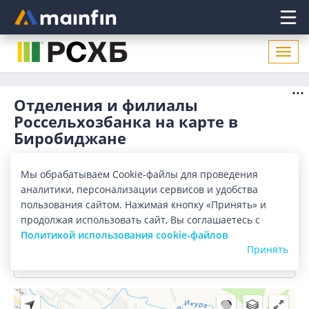
Главное меню
Откр
нави
Отделения и филиалы
Россельхозбанка на карте в
Биробиджане
Отделения
Банкоматы
Мы обрабатываем Cookie-файлы для проведения
аналитики, персонализации сервисов и удобства
Все банки
Карта
Список
пользования сайтом. Нажимая кнопку «Принять» и
продолжая использовать сайт, Вы соглашаетесь с
Город:
Биробиджан
Политикой использования cookie-файлов
Принять