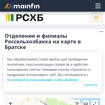
Главное меню
Откр
нави
Отделения и филиалы
Россельхозбанка на карте в
Братске
Отделения
Банкоматы
Мы обрабатываем Cookie-файлы для проведения
аналитики, персонализации сервисов и удобства
Все банки
Карта
Список
пользования сайтом. Нажимая кнопку «Принять» и
продолжая использовать сайт, Вы соглашаетесь с
Город:
Братск
Политикой использования cookie-файлов
Принять