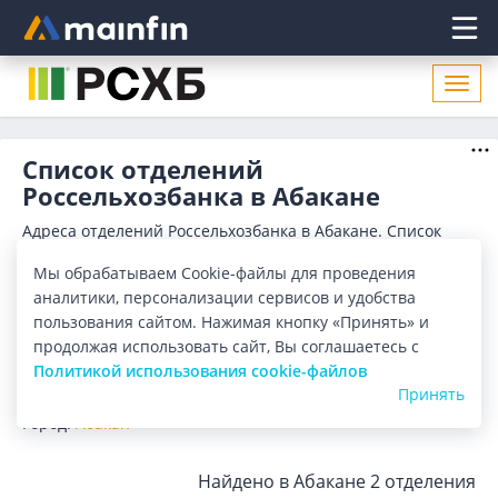
Главное меню
Откр
нави
Список отделений
Россельхозбанка в Абакане
Адреса отделений Россельхозбанка в Абакане. Список
адресов, поиск ближайшего отделения Россельхозбанка в
Абакане по адресу, названию. Часы работы, телефоны,
Мы обрабатываем Cookie-файлы для проведения
Показать весь
контактные данные.
аналитики, персонализации сервисов и удобства
Отделения
Банкоматы
пользования сайтом. Нажимая кнопку «Принять» и
продолжая использовать сайт, Вы соглашаетесь с
Политикой использования cookie-файлов
Все банки
Карта
Список
Принять
Город:
Абакан
Найдено в Абакане
2 отделения