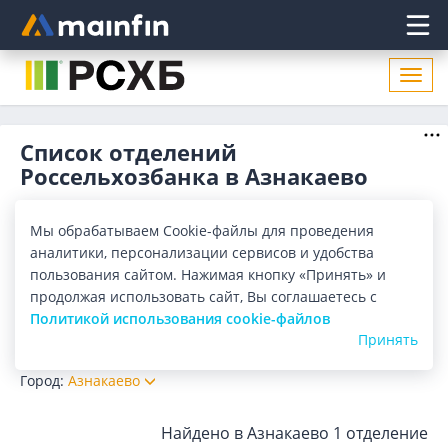
Главное меню
Откр
нави
Список отделений
Россельхозбанка в Азнакаево
Адреса отделений Россельхозбанка в Азнакаево. Список
адресов, поиск ближайшего отделения Россельхозбанка в
Мы обрабатываем Cookie-файлы для проведения
Азнакаево по адресу, названию. Часы работы, телефоны,
Показать весь
аналитики, персонализации сервисов и удобства
контактные данные.
пользования сайтом. Нажимая кнопку «Принять» и
Отделения
Банкоматы
продолжая использовать сайт, Вы соглашаетесь с
Политикой использования cookie-файлов
Все банки
Карта
Список
Принять
Город:
Азнакаево
Найдено в Азнакаево
1 отделение